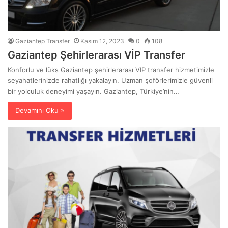
Gaziantep Transfer
Kasım 12, 2023
0
108
Gaziantep Şehirlerarası VİP Transfer
Konforlu ve lüks Gaziantep şehirlerarası VIP transfer hizmetimizle
seyahatlerinizde rahatlığı yakalayın. Uzman şoförlerimizle güvenli
bir yolculuk deneyimi yaşayın. Gaziantep, Türkiye’nin…
Devamını Oku »