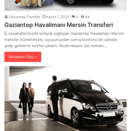
Gaziantep Transfer
Kasım 7, 2023
0
48
Gaziantep Havalimanı Mersin Transferi
İş seyahatlerinizde kolaylık sağlayan Gaziantep Havalimanı-Mersin
transfer hizmetimizle, uçuşunuzdan sonra konforlu bir şekilde
gidip gelmenin keyfini çıkarın. Rezervasyon için hemen…
Devamını Oku »