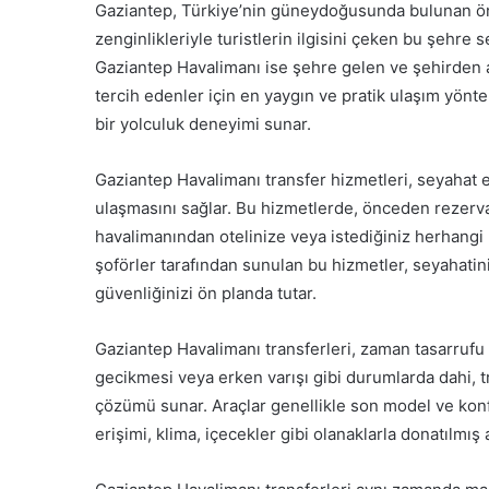
Gaziantep, Türkiye’nin güneydoğusunda bulunan öneml
zenginlikleriyle turistlerin ilgisini çeken bu şehre
Gaziantep Havalimanı ise şehre gelen ve şehirden ayr
tercih edenler için en yaygın ve pratik ulaşım yöntem
bir yolculuk deneyimi sunar.
Gaziantep Havalimanı transfer hizmetleri, seyahat e
ulaşmasını sağlar. Bu hizmetlerde, önceden rezervas
havalimanından otelinize veya istediğiniz herhangi 
şoförler tarafından sunulan bu hizmetler, seyahati
güvenliğinizi ön planda tutar.
Gaziantep Havalimanı transferleri, zaman tasarrufu 
gecikmesi veya erken varışı gibi durumlarda dahi, tr
çözümü sunar. Araçlar genellikle son model ve konfor
erişimi, klima, içecekler gibi olanaklarla donatılmış a