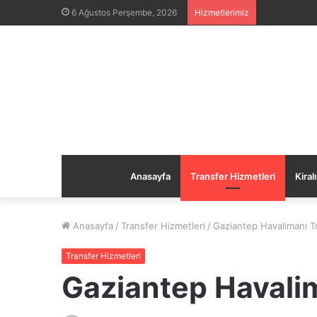
6 Ağustos Perşembe, 2026
Hizmetlerimiz
Anasayfa
Transfer Hizmetleri
Kiral
Anasayfa
/
Transfer Hizmetleri
/
Gaziantep Havalimanı T
Transfer Hizmetleri
Gaziantep Havali