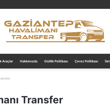
ık Araçlar
Hakkımızda
Gizlilik Politikası
Çerez Politikası
İle
ransfer
manı Transfer