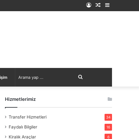
Kayıt
Rastgele
Kenar
Ol
Makale
Bölmesi
Arama
tişim
yap
Hizmetlerimiz
...
Transfer Hizmetleri
34
Faydalı Bilgiler
16
Kiralık Araçlar
6