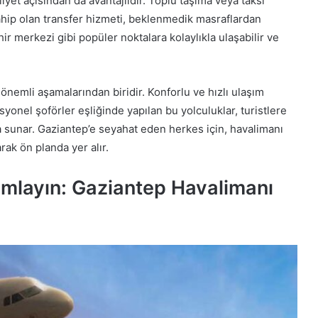
yet açısından da avantajlıdır. Toplu taşıma veya taksi
hip olan transfer hizmeti, beklenmedik masraflardan
hir merkezi gibi popüler noktalara kolaylıkla ulaşabilir ve
önemli aşamalarından biridir. Konforlu ve hızlı ulaşım
syonel şoförler eşliğinde yapılan bu yolculuklar, turistlere
a sunar. Gaziantep’e seyahat eden herkes için, havalimanı
rak ön planda yer alır.
mlayın: Gaziantep Havalimanı