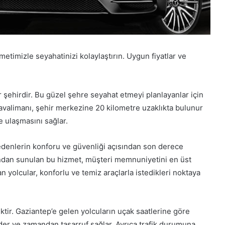
metimizle seyahatinizi kolaylaştırın. Uygun fiyatlar ve
ir şehirdir. Bu güzel şehre seyahat etmeyi planlayanlar için
avalimanı, şehir merkezine 20 kilometre uzaklıkta bulunur
e ulaşmasını sağlar.
edenlerin konforu ve güvenliği açısından son derece
ından sunulan bu hizmet, müşteri memnuniyetini en üst
 yolcular, konforlu ve temiz araçlarla istedikleri noktaya
tir. Gaziantep’e gelen yolcuların uçak saatlerine göre
der ve zamandan tasarruf sağlar. Ayrıca trafik durumuna